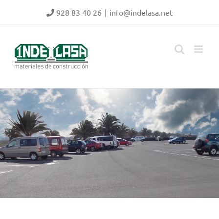
Saltar
928 83 40 26
|
info@indelasa.net
al
contenido