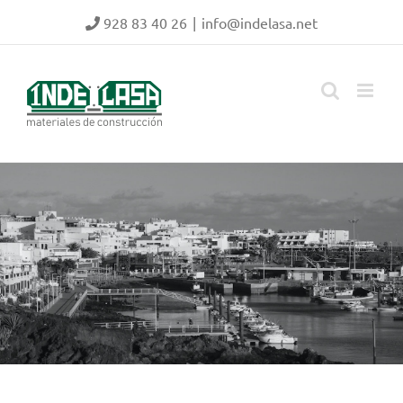
Saltar
928 83 40 26
|
info@indelasa.net
al
contenido